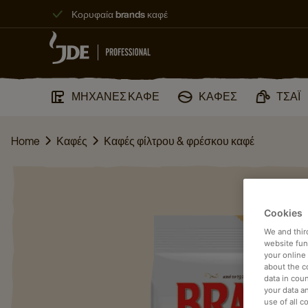
Κορυφαία brands καφέ
ΜΗΧΑΝΈΣ ΚΑΦΈ
ΚΑΦΈΣ
ΤΣΆΙ
Home
Καφές
Καφές φίλτρου & φρέσκου καφέ
Cookies
We and thir
website func
your online
about the c
data in coun
your data a
use of all c