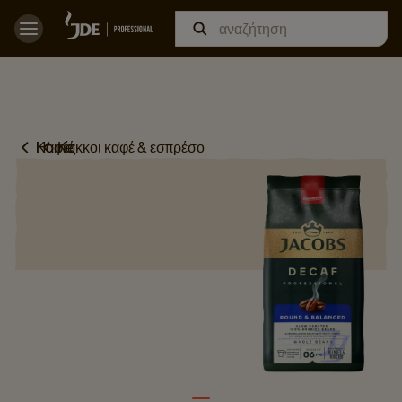
Home
Καφές
Κόκκοι καφέ & εσπρέσο