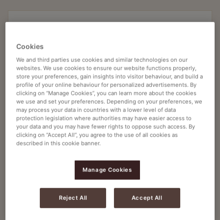
Κόκκοι καφέ & εσπρέσο
JACOBS ESPRESSO DECAF 500G X 12
Cookies
Article no
4242933
We and third parties use cookies and similar technologies on our
websites. We use cookies to ensure our website functions properly,
Πλήρης γεύση εσπρέσο, χωρίς καφεΐνη
store your preferences, gain insights into visitor behaviour, and build a
profile of your online behaviour for personalized advertisements. By
Απαλό, ισορροπημένο άρωμα
clicking on “Manage Cookies”, you can learn more about the cookies
we use and set your preferences. Depending on your preferences, we
Σταθερή κρέμα και σώμα
may process your data in countries with a lower level of data
protection legislation where authorities may have easier access to
your data and you may have fewer rights to oppose such access. By
clicking on “Accept All”, you agree to the use of all cookies as
500G X 12
described in this cookie banner.
Manage Cookies
Ζητήστε προσφορά
Reject All
Accept All
Ζητήστε περισσότερες πληροφορίες