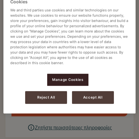
Cookies
We and third parties use cookies and similar technologies on our
Κόκκοι καφέ & εσπρέσο
websites. We use cookies to ensure our website functions properly,
store your preferences, gain insights into visitor behaviour, and build a
JACOBS TREASURES CREMA
profile of your online behaviour for personalized advertisements. By
clicking on “Manage Cookies”, you can learn more about the cookies
Article no
4242936
we use and set your preferences. Depending on your preferences, we
may process your data in countries with a lower level of data
100% Αραμπίκα
protection legislation where authorities may have easier access to
your data and you may have fewer rights to oppose such access. By
Τροπικά & Εσπεριδοειδή
clicking on “Accept All”, you agree to the use of all cookies as
described in this cookie banner.
Μέτρια προς Υψηλή Ένταση
Manage Cookies
8 x 1KG
Reject All
Accept All
Ζητήστε προσφορά
Ζητήστε περισσότερες πληροφορίες