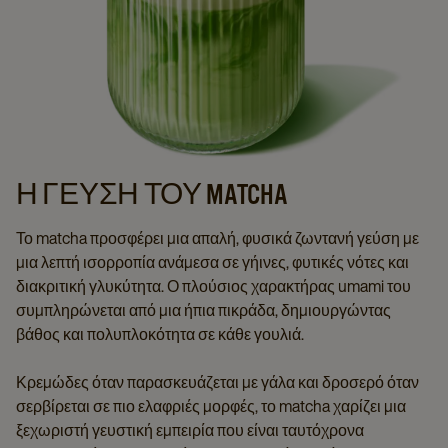
Η ΓΕΥΣΗ ΤΟΥ MATCHA
Το matcha προσφέρει μια απαλή, φυσικά ζωντανή γεύση με
μια λεπτή ισορροπία ανάμεσα σε γήινες, φυτικές νότες και
διακριτική γλυκύτητα. Ο πλούσιος χαρακτήρας umami του
συμπληρώνεται από μια ήπια πικράδα, δημιουργώντας
βάθος και πολυπλοκότητα σε κάθε γουλιά.
Κρεμώδες όταν παρασκευάζεται με γάλα και δροσερό όταν
σερβίρεται σε πιο ελαφριές μορφές, το matcha χαρίζει μια
ξεχωριστή γευστική εμπειρία που είναι ταυτόχρονα