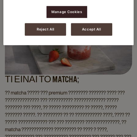
Manage Cookies
Reject All
Accept All
ΤΙ ΕΊΝΑΙ ΤΟ MATCHA;
?? matcha ????? ??? premium ???????? ??????? ???? ???
?????????????? ??? ?????????? ????????????? ?????
??????? ??? ????, ?? ????? ????????? ?? ?????, ?????
??????? ?????. ?? ???????? ?? ?? ??????????? ????, ???? ??
????? ???????????? ??? ??? ???????? ??????????????, ??
matcha ????????????? ????????? ?? ???? ? ????,
???????????? ??? ?????????? ????????? ??? ?????? ??? ???