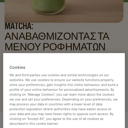
MATCHA:
ΑΝΑΒΑΘΜΙΖΟΝΤΑΣ ΤΑ
ΜΕΝΟΥ ΡΟΦΗΜΑΤΩΝ
Από ένα παραδοσιακό ιαπωνικό τσάι, το matcha έχει
εξελιχθεί σε μία από τις πιο επιδραστικές τάσεις στην
Cookies
παγκόσμια αγορά ροφημάτων. Με κινητήρια δύναμη την
We and third parties use cookies and similar technologies on our
αυξανόμενη ζήτηση για premium συστατικά, επιλογές
websites. We use cookies to ensure our website functions properly,
store your preferences, gain insights into visitor behaviour, and build a
εμπνευσμένες από την ευεξία και οπτικά ξεχωριστά
profile of your online behaviour for personalized advertisements. By
ροφήματα, το matcha συνεχίζει να επαναπροσδιορίζει τα
clicking on “Manage Cookies”, you can learn more about the cookies
we use and set your preferences. Depending on your preferences, we
σύγχρονα μενού καφέ.
may process your data in countries with a lower level of data
protection legislation where authorities may have easier access to
your data and you may have fewer rights to oppose such access. By
clicking on “Accept All”, you agree to the use of all cookies as
described in this cookie banner.