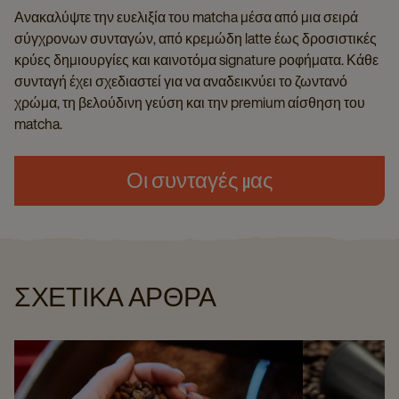
Ανακαλύψτε την ευελιξία του matcha μέσα από μια σειρά
σύγχρονων συνταγών, από κρεμώδη latte έως δροσιστικές
κρύες δημιουργίες και καινοτόμα signature ροφήματα. Κάθε
συνταγή έχει σχεδιαστεί για να αναδεικνύει το ζωντανό
χρώμα, τη βελούδινη γεύση και την premium αίσθηση του
matcha.
Οι συνταγές μας
ΣΧΕΤΙΚΑ ΑΡΘΡΑ