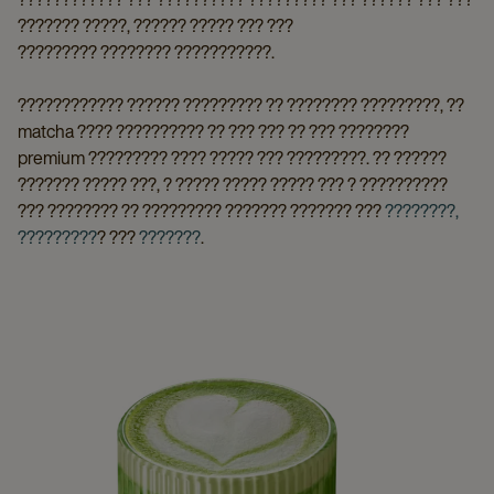
??????? ?????, ?????? ????? ??? ???
????????? ???????? ???????????.
???????????? ?????? ????????? ?? ???????? ?????????, ??
matcha ???? ?????????? ?? ??? ??? ?? ??? ????????
premium ????????? ???? ????? ??? ?????????. ?? ??????
??????? ????? ???, ? ????? ????? ????? ??? ? ??????????
??? ???????? ?? ????????? ??????? ??????? ???
????????,
?????????
? ???
???????
.