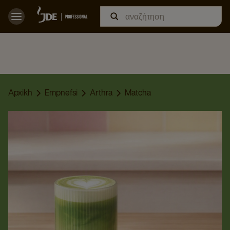
Apxikh
Empnefsi
Arthra
Matcha