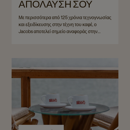
ΑΠΟΛΑΥΣΗ ΣΟΥ​
Με περισσότερα από 125 χρόνια τεχνογνωσίας
και εξειδίκευσης στην τέχνη του καφέ, ο
Jacobs αποτελεί σημείο αναφοράς στην
εμπειρία της απόλαυσης. Από την προσεκτική
επιλογή των κόκκων έως το ιδανικό
καβούρδισμα, κάθε στάδιο βασίζεται σε βαθιά
γνώση και συνεχή εξέλιξη.​​​