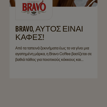
BRAVO, ΑΥΤΌΣ ΕΊΝΑΙ
ΚΑΦΈΣ!
Από τα ταπεινά ξεκινήματα έως το να γίνει μια
αγαπημένη μάρκα, η Bravo Coffee βασίζεται σε
βαθιά πάθος για ποιοτικούς κόκκους και
εξειδικευμένη τεχνική. Συνδυάζοντας
παραδοσιακές μεθόδους με σύγχρονη
καινοτομία, η Bravo Coffee προσφέρει
πλούσιες, αρωματικές γεύσεις και αξέχαστες
εμπειρίες καφέ, συνδέοντας τους λάτρεις του
καφέ με κάθε γουλιά ποιότητας και φροντίδας.