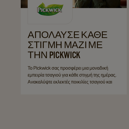
ΑΠΌΛΑΥΣΕ ΚΆΘΕ
ΣΤΙΓΜΉ ΜΑΖΊ ΜΕ
ΤΗΝ PICKWICK
Το Pickwick σας προσφέρει μια μοναδική
εμπειρία τσαγιού για κάθε στιγμή της ημέρας. ​
​Ανακαλύψτε εκλεκτές ποικιλίες τσαγιού και
απολαύστε μοναδικούς συνδυασμούς που
ταιριάζουν ιδανικά στο πρωινό σας ξεκίνημα,
στα μικρά διαλείμματα της ημέρας ή στις
στιγμές χαλάρωσης.​
​Είτε προτιμάτε κλασικές γεύσεις είτε πιο
ιδιαίτερα αρωματικά blends, η σειρά Pickwick