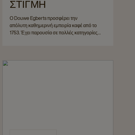
ΣΤΙΓΜΗ
Ο Douwe Egberts προσφέρει την
απόλυτη καθημερινή εμπειρία καφέ από το
1753. Έχει παρουσία σε πολλές κατηγορίες
καφέ, καθώς και στο επαγγελματικό σύστημα
Cafitesse, αποτελώντας μια ολοκληρωμένη
πρόταση για διαφορετικές ανάγκες
κατανάλωσης και επαγγελματικής χρήσης.
Παράλληλα, το σύστημα Cafitesse αποτελεί
μια αξιόπιστη λύση επαγγελματικού καφέ,
σχεδιασμένη για σταθερή ποιότητα και υψηλή
αποδοτικότητα. Για πολλούς λάτρεις του καφέ,
ο Douwe Egberts αποτελεί συνώνυμο
του ποιοτικού καφέ.