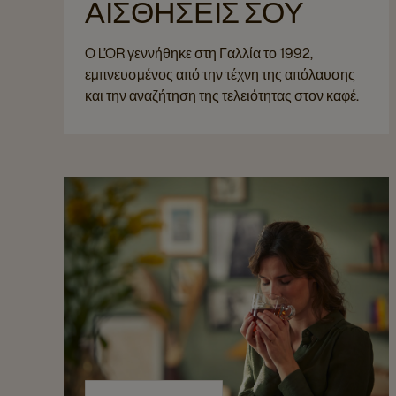
ΑΙΣΘΗΣΕΙΣ ΣΟΥ​
O L’OR γεννήθηκε στη Γαλλία το 1992,
εμπνευσμένος από την τέχνη της απόλαυσης
και την αναζήτηση της τελειότητας στον καφέ.
Από τότε, δημιουργεί εκλεκτά χαρμάνια που
ξυπνούν τις αισθήσεις, μετατρέποντας κάθε
φλιτζάνι καφέ σε μια στιγμή απόλαυσης.​
Με πλούσια αρώματα, βαθιές γεύσεις και
βελούδινη υφή και βελούδινη υφή που
απλώνεται στον ουρανίσκο, η ασύγκριτη
ποιότητα του καφέ L’OR συνεχίζει να σαγηνεύει
τους λάτρεις του καφέ σε όλο τον κόσμο,
προσφέροντας μία πολυδιάστατη εμπειρία
καφέ.