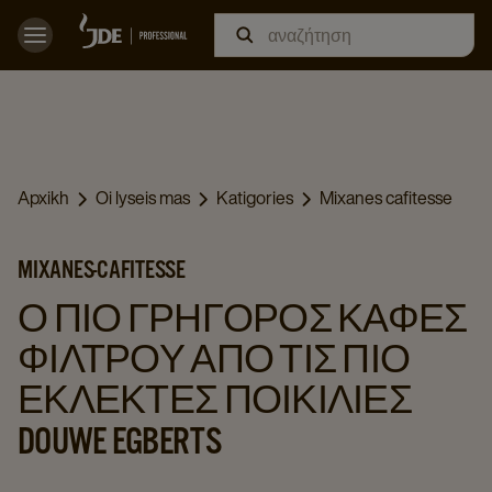
Apxikh
Oi lyseis mas
Katigories
Mixanes cafitesse
MIXANES-CAFITESSE
Ο ΠΙΟ ΓΡΉΓΟΡΟΣ ΚΑΦΈΣ
ΦΊΛΤΡΟΥ ΑΠΌ ΤΙΣ ΠΙΟ
ΕΚΛΕΚΤΈΣ ΠΟΙΚΙΛΊΕΣ
DOUWE EGBERTS