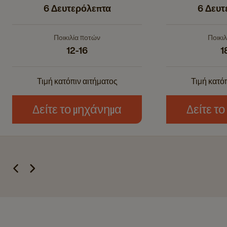
6 Δευτερόλεπτα
6 Δευτ
Ποικιλία ποτών
Ποικι
12-16
1
Τιμή κατόπιν αιτήματος
Τιμή κατό
Δείτε το μηχάνημα
Δείτε τ