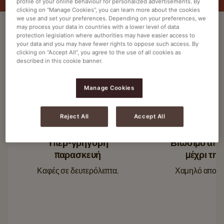
profile of your online behaviour for personalized advertisements. By
clicking on “Manage Cookies”, you can learn more about the cookies
we use and set your preferences. Depending on your preferences, we
may process your data in countries with a lower level of data
protection legislation where authorities may have easier access to
your data and you may have fewer rights to oppose such access. By
ΑΠΟΛΑΎΣΤΕ ΜΕ
clicking on “Accept All”, you agree to the use of all cookies as
described in this cookie banner.
ΣΥΝΑΔΈΛΦΟΥΣ Ή ΠΕΛΆΤΕΣ
Μεγάλη ποικιλία και πάντα νόστιμος καφές, σε δευτερόλεπτα.
Manage Cookies
Reject All
Accept All
Υπερ-γρήγορη
Βιώσιμο από 
παρασκευή
μέχρι την
Καφές σε δευτερόλεπτα.
Χαμηλό αποτύ