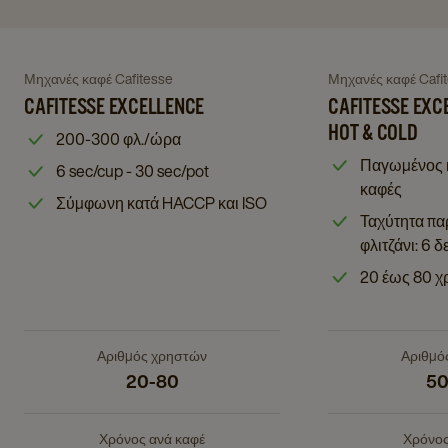
Navigate
Navigate
to
to
Cafitesse
Μηχανές καφέ Cafitesse
Μηχανές καφέ Cafi
Navigate
Navigate
Cafitesse
Excellence
to
to
CAFITESSE EXCELLENCE
CAFITESSE EXC
Excellence
Touch
Cafitesse
Cafitesse
HOT & COLD
details
200-300 φλ./ώρα
Hot
Excellence
Excellence
page
Παγωμένος κ
&
6 sec/cup - 30 sec/pot
details
Touch
καφές
Cold
page
Hot
Σύμφωνη κατά HACCP και ISO
details
Ταχύτητα πα
&
page
φλιτζάνι: 6 
Cold
details
20 έως 80 χ
page
Αριθμός χρηστών
Αριθμό
20-80
50
Χρόνος ανά καφέ
Χρόνος