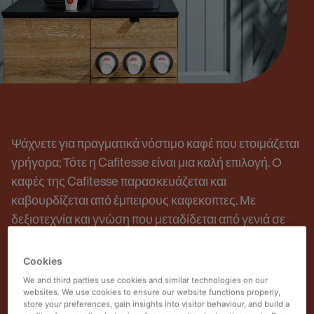
Ψάχνετε για πραγματικά νόστιμο καφέ που ετοιμάζεται
γρήγορα; Τότε η Cafitesse είναι μια καλή επιλογή. Ο
καφές της Cafitesse παρασκευάζεται και
καβουρδίζεται από έμπειρους καφεκοπτες. Με
δεξιοτεχνία και γνώση που μεταδίδεται από γενιά σε
γενιά. Έτσι, μπορείτε να απολαύσετε μαζί με τους
συναδέλφους ή τους πελάτες σας μια μεγάλη ποικιλία
Cookies
ποιοτικού καφέ, που σερβίρεται σε λίγα δευτερόλεπτα
We and third parties use cookies and similar technologies on our
websites. We use cookies to ensure our website functions properly,
store your preferences, gain insights into visitor behaviour, and build a