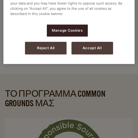
your data and you may have fewer rights to oppose such access. By
περιβαλλοντικά ζητήματα. Μέσω των προγραμμάτων
clicking on “Accept All”, you agree to the use of all cookies as
Common Grounds, υποστηρίζουμε ολόκληρες περιοχές και,
described in this cookie banner.
επειδή η προσέγγισή μας είναι προσβάσιμη σε όλους,
δημιουργούμε αντίκτυπο μεγάλης κλίμακας και
Manage Cookies
συμβάλλουμε σε δομική συστημική αλλαγή. Η προσέγγισή
μας για υπεύθυνη προμήθεια ελέγχεται από την Deloitte και
Reject All
Accept All
επαληθεύεται από την Enveritas.
ΤΟ ΠΡΌΓΡΑΜΜΑ COMMON
GROUNDS ΜΑΣ