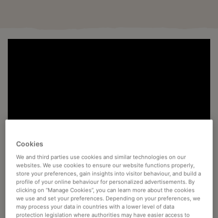
Cookies
ΥΠΕΎΘΥΝΗ ΠΡΟΜΉΘΕΙΑ
We and third parties use cookies and similar technologies on our
websites. We use cookies to ensure our website functions properly,
store your preferences, gain insights into visitor behaviour, and build a
Η
Υπεύθυνη Προμήθεια
σημαίνει για εμάς ότι ο πράσινος
profile of your online behaviour for personalized advertisements. By
clicking on “Manage Cookies”, you can learn more about the cookies
καφές που αγοράζουμε παράγεται σύμφωνα με
we use and set your preferences. Depending on your preferences, we
αναγνωρισμένες αρχές του κλάδου. Όπου είναι απαραίτητο,
may process your data in countries with a lower level of data
αντιμετωπίζουμε και βελτιώνουμε πιθανά κοινωνικά και
protection legislation where authorities may have easier access to